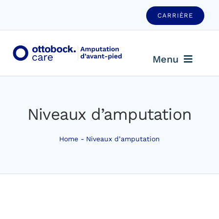
Passer
CARRIÈRE
au
contenu
Menu
L’amputation
D’avant-Pied
Niveaux d’amputation
Niveaux
D’amputation
Home
Niveaux d’amputation
Solutions
D’appareillage
Notre
Réseau