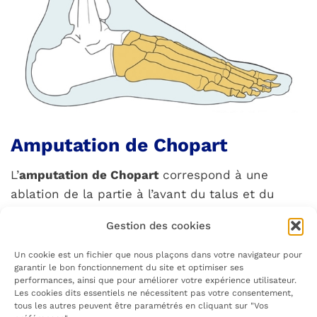
Amputation de Chopart
L’
amputation de Chopart
correspond à une
ablation de la partie à l’avant du talus et du
calcaneus, tous deux situés au niveau de
Gestion des cookies
l’arrière-pied. Ce type d’amputation entraîne une
perte de stabilité et de propulsion.
Un cookie est un fichier que nous plaçons dans votre navigateur pour
garantir le bon fonctionnement du site et optimiser ses
performances, ainsi que pour améliorer votre expérience utilisateur.
EN SAVOIR PLUS
Les cookies dits essentiels ne nécessitent pas votre consentement,
tous les autres peuvent être paramétrés en cliquant sur "Vos