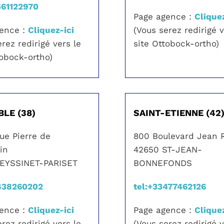
561122970
Page agence :
Cliquez
gence :
Cliquez-ici
(Vous serez redirigé v
rez redirigé vers le
site Ottobock-ortho)
tobock-ortho)
LE (38)
SAINT-ETIENNE (42
ue Pierre de
800 Boulevard Jean 
in
42650 ST-JEAN-
SEYSSINET-PARISET
BONNEFONDS
3438260202
tel:+33477462126
gence :
Cliquez-ici
Page agence :
Cliquez
rez redirigé vers le
(Vous serez redirigé v