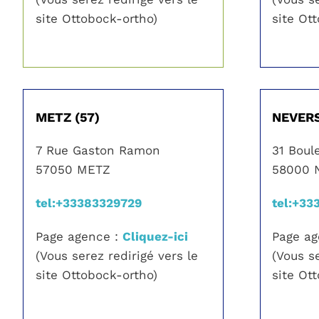
site Ottobock-ortho)
site Ot
METZ (57)
NEVERS
7 Rue Gaston Ramon
31 Boul
57050 METZ
58000 
tel:+33383329729
tel:+33
Page agence :
Cliquez-ici
Page a
(Vous serez redirigé vers le
(Vous se
site Ottobock-ortho)
site Ot