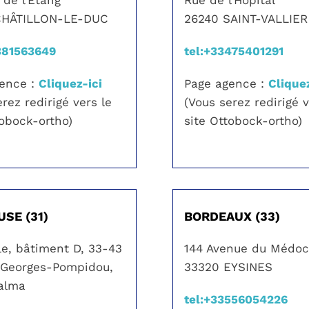
CHÂTILLON-LE-DUC
26240 SAINT-VALLIER
381563649
tel:+33475401291
gence :
Cliquez-ici
Page agence :
Cliquez
rez redirigé vers le
(Vous serez redirigé v
tobock-ortho)
site Ottobock-ortho)
SE (31)
BORDEAUX (33)
le, bâtiment D, 33-43
144 Avenue du Médo
 Georges-Pompidou,
33320 EYSINES
alma
tel:+33556054226