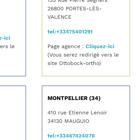
26800 PORTES-LÈS-
VALENCE
tel:+33475401291
-ici
ers le
Page agence :
Cliquez-ici
(Vous serez redirigé vers le
site Ottobock-ortho)
MONTPELLIER (34)
c
410 rue Etienne Lenoir
34130 MAUGUIO
tel:+33467424076