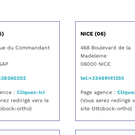
5)
NICE (06)
nue du Commandant
468 Boulevard de la
t
Madeleine
GAP
06000 NICE
3438260202
tel:+33489141355
gence :
Cliquez-ici
Page agence :
Cliquez
rez redirigé vers le
(Vous serez redirigé v
tobock-ortho)
site Ottobock-ortho)