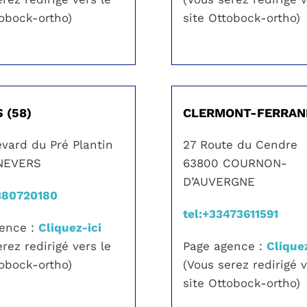
tobock-ortho)
site Ottobock-ortho)
 (58)
CLERMONT-FERRAND
evard du Pré Plantin
27 Route du Cendre
NEVERS
63800 COURNON-
D’AUVERGNE
380720180
tel:+33473611591
gence :
Cliquez-ici
rez redirigé vers le
Page agence :
Cliquez
tobock-ortho)
(Vous serez redirigé v
site Ottobock-ortho)