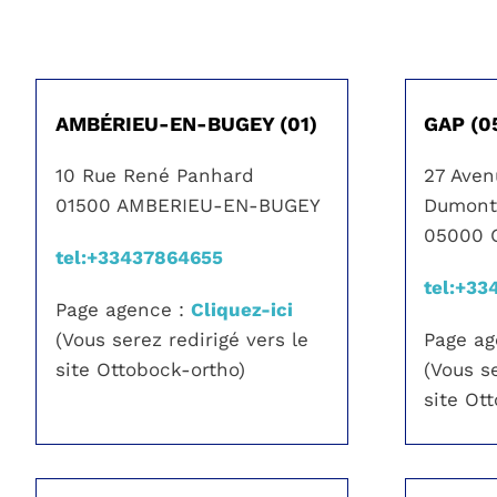
AMBÉRIEU-EN-BUGEY (01)
GAP (0
10 Rue René Panhard
27 Ave
01500 AMBERIEU-EN-BUGEY
Dumon
05000 
tel:+33437864655
tel:+3
Page agence :
Cliquez-ici
(Vous serez redirigé vers le
Page a
site Ottobock-ortho)
(Vous se
site Ot