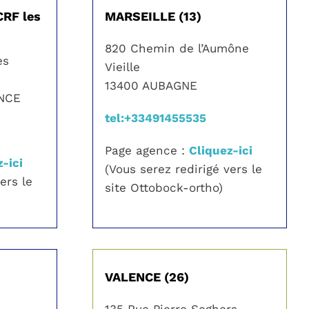
RF les
MARSEILLE (13)
820 Chemin de l’Aumône
es
Vieille
13400 AUBAGNE
ENCE
tel:+33491455535
Page agence :
Cliquez-ici
-ici
(Vous serez redirigé vers le
ers le
site Ottobock-ortho)
VALENCE (26)
135 Rue Pierre Seghers