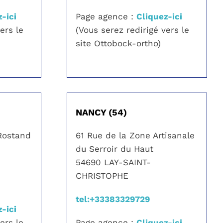
-ici
Page agence :
Cliquez-ici
ers le
(Vous serez redirigé vers le
site Ottobock-ortho)
)
NANCY (54)
Rostand
61 Rue de la Zone Artisanale
du Serroir du Haut
54690 LAY-SAINT-
CHRISTOPHE
tel:+33383329729
-ici
ers le
Page agence :
Cliquez-ici