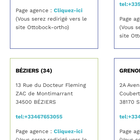
tel:+33
Page agence :
Cliquez-ici
(Vous serez redirigé vers le
Page a
site Ottobock-ortho)
(Vous se
site Ot
BÉZIERS (34)
GRENOB
13 Rue du Docteur Fleming
2A Aven
ZAC de Montimarrant
Coubert
34500 BÉZIERS
38170 
tel:+33467653055
tel:+3
Page agence :
Cliquez-ici
Page a
(Vous serez redirigé vers le
(Vous se