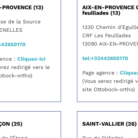
-PROVENCE (13)
AIX-EN-PROVENCE C
feuillades (13)
se de la Source
1330 Chemin d’Eguill
VENELLES
CRF Les Feuillades
13090 AIX-EN-PROV
442650170
tel:+33442650170
gence :
Cliquez-ici
rez redirigé vers le
Page agence :
Cliquez
tobock-ortho)
(Vous serez redirigé v
site Ottobock-ortho)
ON (25)
SAINT-VALLIER (26)
de l’Étang
Rue de l’Hôpital