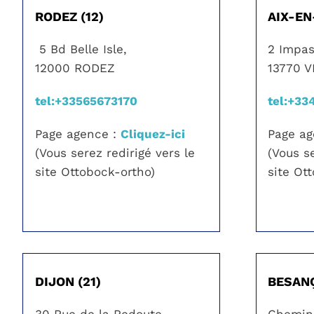
RODEZ (12)
AIX-EN
5 Bd Belle Isle,
2 Impas
12000 RODEZ
13770 
tel:+33565673170
tel:+33
Page agence :
Cliquez-ici
Page a
(Vous serez redirigé vers le
(Vous se
site Ottobock-ortho)
site Ot
DIJON (21)
BESANÇ
30 Rue de la Redoute
Chemin 