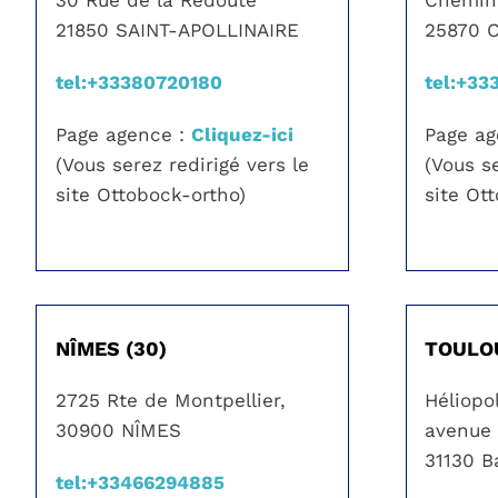
21850 SAINT-APOLLINAIRE
25870 
tel:+33380720180
tel:+33
Page agence :
Cliquez-ici
Page a
(Vous serez redirigé vers le
(Vous se
site Ottobock-ortho)
site Ot
NÎMES (30)
TOULOU
2725 Rte de Montpellier,
Héliopo
30900
NÎMES
avenue
31130 B
tel:+33466294885