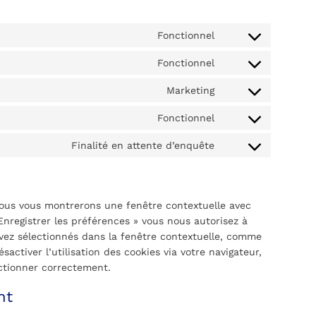
Fonctionnel
Consent
to
Fonctionnel
Consent
service
to
wordpress
Marketing
Consent
service
to
complianz
Fonctionnel
Consent
service
to
wistia
Finalité en attente d’enquête
Consent
service
to
cloudflare
service
divers
 nous vous montrerons une fenêtre contextuelle avec
Enregistrer les préférences » vous nous autorisez à
 avez sélectionnés dans la fenêtre contextuelle, comme
activer l’utilisation des cookies via votre navigateur,
nctionner correctement.
nt